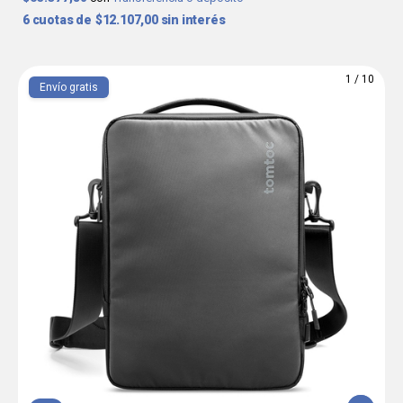
6
$12.107,00
sin interés
1
/
10
Envío gratis