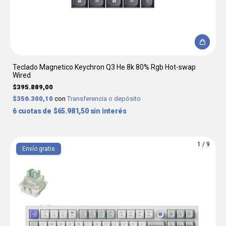
Teclado Magnetico Keychron Q3 He 8k 80% Rgb Hot-swap
Wired
$395.889,00
$356.300,10
con
Transferencia o depósito
6
$65.981,50
sin interés
1
/
9
Envío gratis