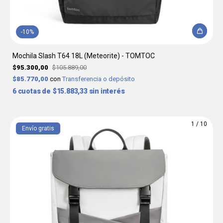
-
10
%
Mochila Slash T64 18L (Meteorite) - TOMTOC
$95.300,00
$105.889,00
$85.770,00
con
Transferencia o depósito
6
$15.883,33
sin interés
1
/
10
Envío gratis