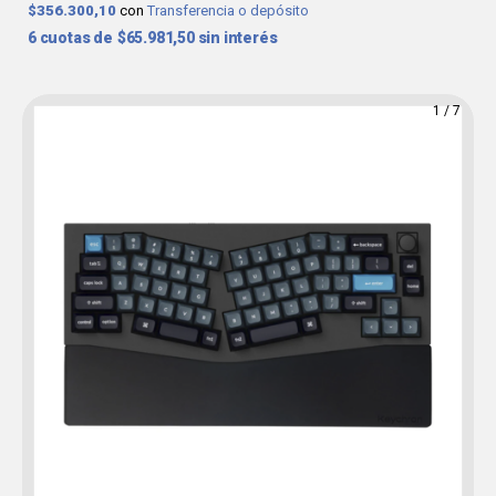
$356.300,10
con
Transferencia o depósito
6
$65.981,50
sin interés
1
/
7