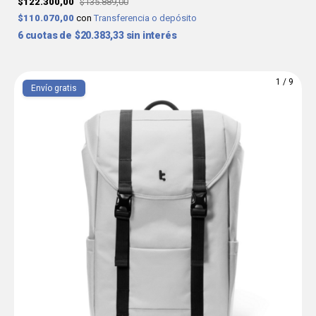
$122.300,00
$135.889,00
$110.070,00
con
Transferencia o depósito
6
$20.383,33
sin interés
1
/
9
Envío gratis