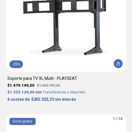
-
25
%
Soporte para TV XL Multi - PLAYSEAT
$1.470.140,00
$1.960.187,00
$1.323.126,00
con
Transferencia o depósito
6
$245.023,33
sin interés
1
/
10
Envío gratis