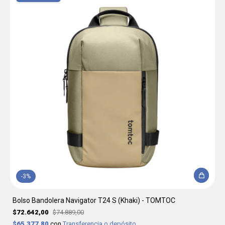
-
3
%
Bolso Bandolera Navigator T24 S (Khaki) - TOMTOC
$72.642,00
$74.889,00
$65.377,80
con
Transferencia o depósito