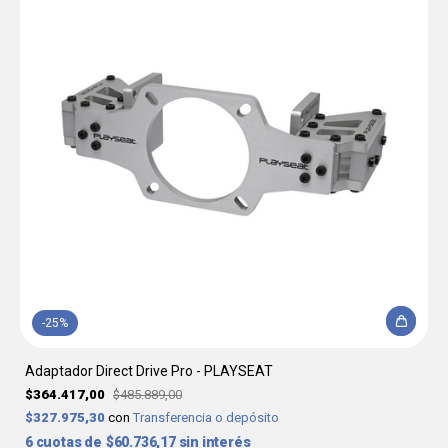
-
25
%
Adaptador Direct Drive Pro - PLAYSEAT
$364.417,00
$485.889,00
$327.975,30
con
Transferencia o depósito
6
$60.736,17
sin interés