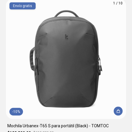
1
/
10
Envío gratis
-
10
%
Mochila Urbanex-T65 S para portátil (Black) - TOMTOC