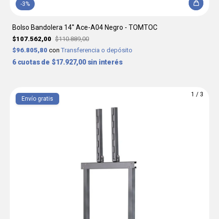
-
3
%
Bolso Bandolera 14'' Ace-A04 Negro - TOMTOC
$107.562,00
$110.889,00
$96.805,80
con
Transferencia o depósito
6
$17.927,00
sin interés
1
/
3
Envío gratis