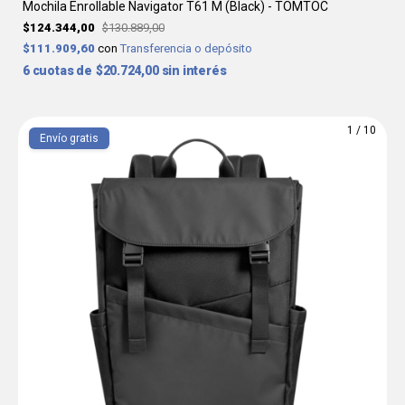
Mochila Enrollable Navigator T61 M (Black) - TOMTOC
$124.344,00
$130.889,00
$111.909,60
con
Transferencia o depósito
6
$20.724,00
sin interés
1
/
10
Envío gratis