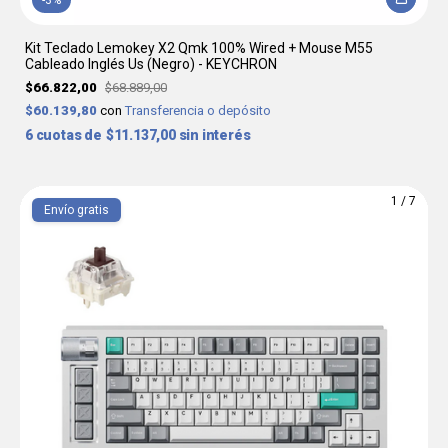
-
3
%
Kit Teclado Lemokey X2 Qmk 100% Wired + Mouse M55
Cableado Inglés Us (Negro) - KEYCHRON
$66.822,00
$68.889,00
$60.139,80
con
Transferencia o depósito
6
$11.137,00
sin interés
1
/
7
Envío gratis