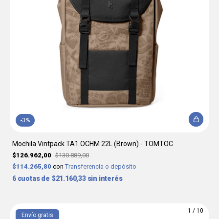
-
3
%
Mochila Vintpack TA1 OCHM 22L (Brown) - TOMTOC
$126.962,00
$130.889,00
$114.265,80
con
Transferencia o depósito
6
$21.160,33
sin interés
1
/
10
Envío gratis