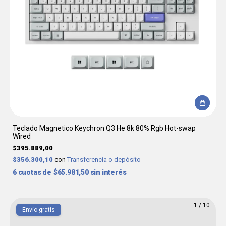
Teclado Magnetico Keychron Q3 He 8k 80% Rgb Hot-swap
Wired
$395.889,00
$356.300,10
con
Transferencia o depósito
6
$65.981,50
sin interés
1
/
10
Envío gratis