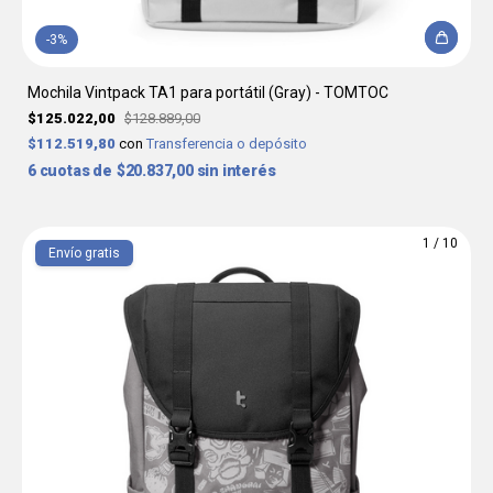
-
3
%
Mochila Vintpack TA1 para portátil (Gray) - TOMTOC
$125.022,00
$128.889,00
$112.519,80
con
Transferencia o depósito
6
$20.837,00
sin interés
1
/
10
Envío gratis