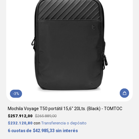
-
3
%
Mochila Voyage T50 portátil 15,6" 20Lts. (Black) - TOMTOC
$257.912,00
$265.889,00
$232.120,80
con
Transferencia o depósito
6
$42.985,33
sin interés