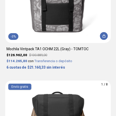
-
3
%
Mochila Vintpack TA1 OCHM 22L (Gray) - TOMTOC
$126.962,00
$130.889,00
$114.265,80
con
Transferencia o depósito
6
$21.160,33
sin interés
1
/
8
Envío gratis