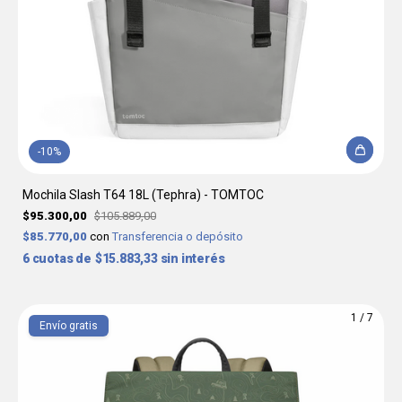
-
10
%
Mochila Slash T64 18L (Tephra) - TOMTOC
$95.300,00
$105.889,00
$85.770,00
con
Transferencia o depósito
6
$15.883,33
sin interés
1
/
7
Envío gratis