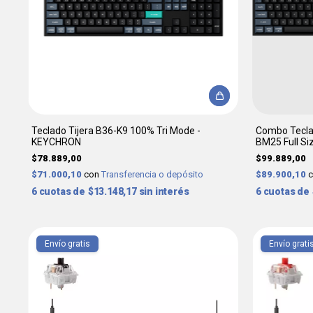
Teclado Tijera B36-K9 100% Tri Mode -
Combo Tecla
KEYCHRON
BM25 Full S
$78.889,00
$99.889,00
$71.000,10
con
Transferencia o depósito
$89.900,10
6
$13.148,17
sin interés
6
Envío gratis
Envío grati