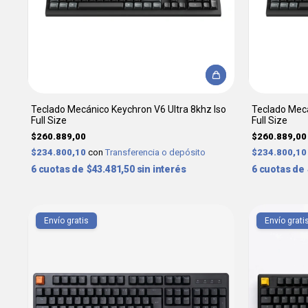
Teclado Mecánico Keychron V6 Ultra 8khz Iso
Teclado Mecá
Full Size
Full Size
$260.889,00
$260.889,00
$234.800,10
con
Transferencia o depósito
$234.800,1
6
$43.481,50
sin interés
6
Envío gratis
Envío grati