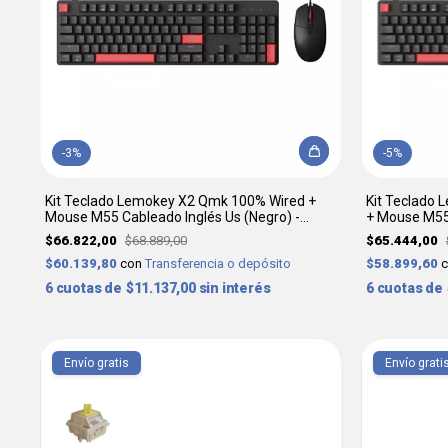
-
3
%
-
5
%
Kit Teclado Lemokey X2 Qmk 100% Wired +
Kit Teclado
Mouse M55 Cableado Inglés Us (Negro) -
+ Mouse M55 
KEYCHRON
KEYCHRON
$66.822,00
$68.889,00
$65.444,00
$60.139,80
con
Transferencia o depósito
$58.899,60
6
$11.137,00
sin interés
6
Envío gratis
Envío grati