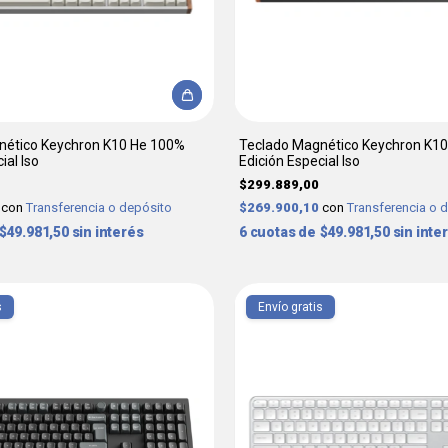
nético Keychron K10 He 100%
Teclado Magnético Keychron K1
ial Iso
Edición Especial Iso
$299.889,00
0
con
Transferencia o depósito
$269.900,10
con
Transferencia o 
$49.981,50
sin interés
6
$49.981,50
sin inte
s
Envío gratis