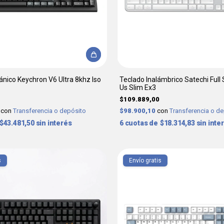
nico Keychron V6 Ultra 8khz Iso
Teclado Inalámbrico Satechi Full
Us Slim Ex3
$109.889,00
0
con
Transferencia o depósito
$98.900,10
con
Transferencia o d
$43.481,50
sin interés
6
$18.314,83
sin inte
s
Envío gratis