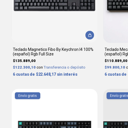
Teclado Magnetico Fibo By Keychron I4 100%
Teclado Mecá
(español) Rgb Full Size
(español) Rg
$135.889,00
$110.889,00
$122.300,10
con
Transferencia o depósito
$99.800,10
6
$22.648,17
sin interés
6
Envío gratis
Envío grati