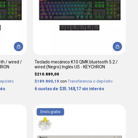
h / wired /
Teclado mecánico K10 QMK bluetooth 5.2 /
CHRON
wired (Negro) Inglés US - KEYCHRON
$210.889,00
depósito
$189.800,10
con
Transferencia o depósito
rés
6
$35.148,17
sin interés
Envío gratis