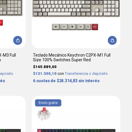
-M3 Full
Teclado Mecánico Keychron C2PX-M1 Full
n
Size 100% Switches Super Red
$145.889,00
depósito
$131.300,10
con
Transferencia o depósito
rés
6
$24.314,83
sin interés
Envío gratis