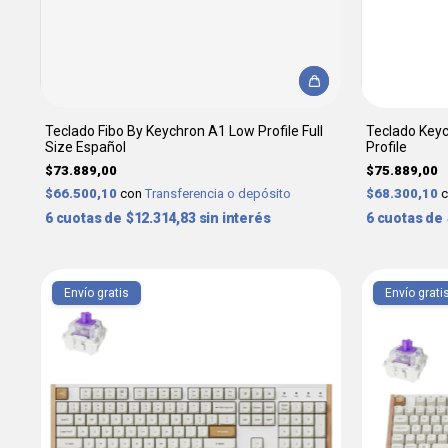
Teclado Fibo By Keychron A1 Low Profile Full
Teclado Keyc
Size Español
Profile
$73.889,00
$75.889,00
$66.500,10
con
Transferencia o depósito
$68.300,10
6
$12.314,83
sin interés
6
Envío gratis
Envío grati