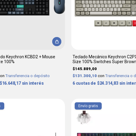
do Keychron KCBD2 + Mouse
Teclado Mecánico Keychron C2PX
ize 100%
Size 100% Switches Super Brow
$145.889,00
con
Transferencia o depósito
$131.300,10
con
Transferencia o 
$16.648,17
sin interés
6
$24.314,83
sin inte
s
Envío gratis