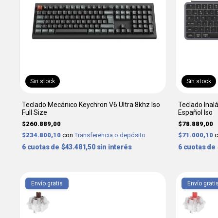
Sin stock
Sin stock
Teclado Mecánico Keychron V6 Ultra 8khz Iso
Teclado Inal
Full Size
Español Iso
$260.889,00
$78.889,00
$234.800,10
con
Transferencia o depósito
$71.000,10
6
$43.481,50
sin interés
6
Envío gratis
Envío grati