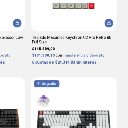
o Scissor Low
Teclado Mecánico Keychron C2 Pro Retro 8k
Full Size
$145.889,00
epósito
$131.300,10
con
Transferencia o depósito
rés
6
$24.314,83
sin interés
Envío gratis