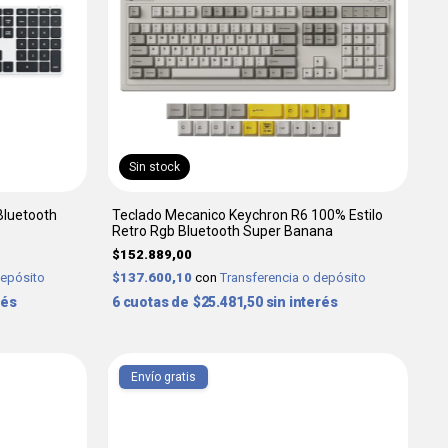
Sin stock
Bluetooth
Teclado Mecanico Keychron R6 100% Estilo
Retro Rgb Bluetooth Super Banana
$152.889,00
depósito
$137.600,10
con
Transferencia o depósito
rés
6
$25.481,50
sin interés
Envío gratis