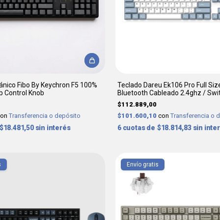
nico Fibo By Keychron F5 100%
Teclado Dareu Ek106 Pro Full Si
b Control Knob
Bluetooth Cableado 2.4ghz / Swi
$112.889,00
con
Transferencia o depósito
$101.600,10
con
Transferencia o 
$18.481,50
sin interés
6
$18.814,83
sin inte
s
Envío gratis