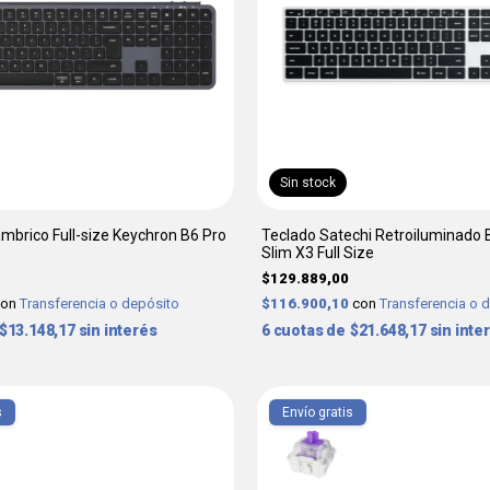
Sin stock
ámbrico Full-size Keychron B6 Pro
Teclado Satechi Retroiluminado 
Slim X3 Full Size
$129.889,00
con
Transferencia o depósito
$116.900,10
con
Transferencia o 
$13.148,17
sin interés
6
$21.648,17
sin inte
s
Envío gratis