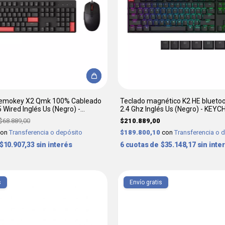
 Lemokey X2 Qmk 100% Cableado
Teclado magnético K2 HE bluetoot
Wired Inglés Us (Negro) -
2.4 Ghz Inglés Us (Negro) - KEY
$68.889,00
$210.889,00
con
Transferencia o depósito
$189.800,10
con
Transferencia o 
$10.907,33
sin interés
6
$35.148,17
sin inte
s
Envío gratis