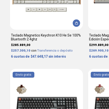
Teclado Magnetico Keychron K10 He Se 100%
Teclado Mag
Bluetooth 2.4ghz
Edición Espec
$285.889,00
$299.889,00
$257.300,10
con
Transferencia o depósito
$269.900,1
6
$47.648,17
sin interés
6
Envío gratis
Envío grati