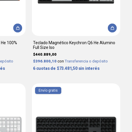
0 He 100%
Teclado Magnético Keychron Q6 He Alumino
Full Size Iso
$440.889,00
depósito
$396.800,10
con
Transferencia o depósito
rés
6
$73.481,50
sin interés
Envío gratis