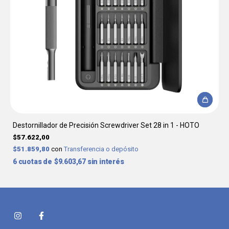
Destornillador de Precisión Screwdriver Set 28 in 1 - HOTO
$57.622,00
$51.859,80
con
Transferencia o depósito
6
$9.603,67
sin interés