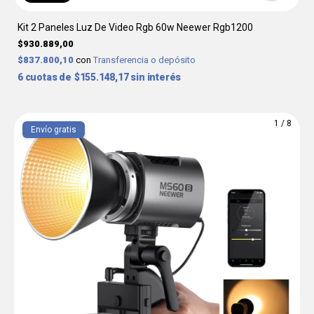
Kit 2 Paneles Luz De Video Rgb 60w Neewer Rgb1200
$930.889,00
$837.800,10
con
Transferencia o depósito
6
$155.148,17
sin interés
1
/
8
Envío gratis