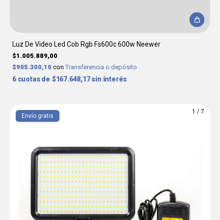
Luz De Video Led Cob Rgb Fs600c 600w Neewer
$1.005.889,00
$905.300,10
con
Transferencia o depósito
6
$167.648,17
sin interés
1
/
7
Envío gratis