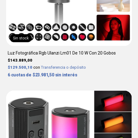
Sin stock
Luz Fotográfica Rgb Ulanzi Lm01 De 10 W Con 20 Gobos
$143.889,00
$129.500,10
con
Transferencia o depósito
6
$23.981,50
sin interés
1
/
6