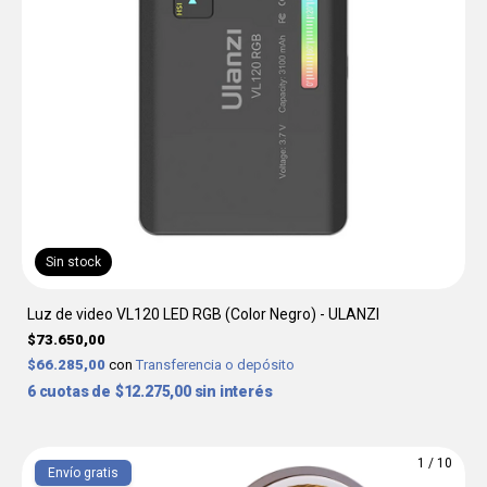
Sin stock
Luz de video VL120 LED RGB (Color Negro) - ULANZI
$73.650,00
$66.285,00
con
Transferencia o depósito
6
$12.275,00
sin interés
1
/
10
Envío gratis