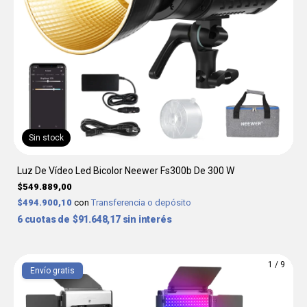
Sin stock
Luz De Vídeo Led Bicolor Neewer Fs300b De 300 W
$549.889,00
$494.900,10
con
Transferencia o depósito
6
$91.648,17
sin interés
1
/
9
Envío gratis