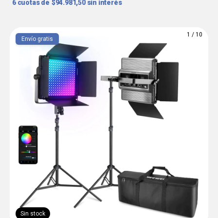
6
$94.981,50
sin interés
1
/
10
Envío gratis
Sin stock