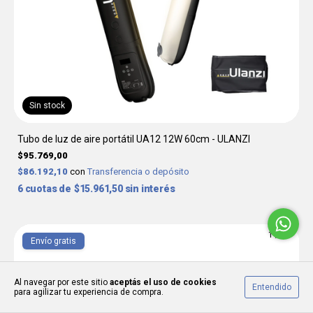
Sin stock
Tubo de luz de aire portátil UA12 12W 60cm - ULANZI
$95.769,00
$86.192,10
con
Transferencia o depósito
6
$15.961,50
sin interés
1
/
10
Envío gratis
Al navegar por este sitio
aceptás el uso de cookies
Entendido
para agilizar tu experiencia de compra.