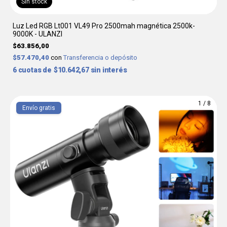
Sin stock
Luz Led RGB Lt001 VL49 Pro 2500mah magnética 2500k-
9000K - ULANZI
$63.856,00
$57.470,40
con
Transferencia o depósito
6
$10.642,67
sin interés
1
/
8
Envío gratis