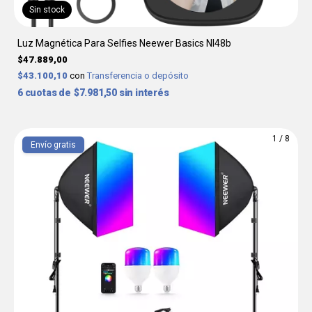
Sin stock
Luz Magnética Para Selfies Neewer Basics Nl48b
$47.889,00
$43.100,10
con
Transferencia o depósito
6
$7.981,50
sin interés
1
/
8
Envío gratis