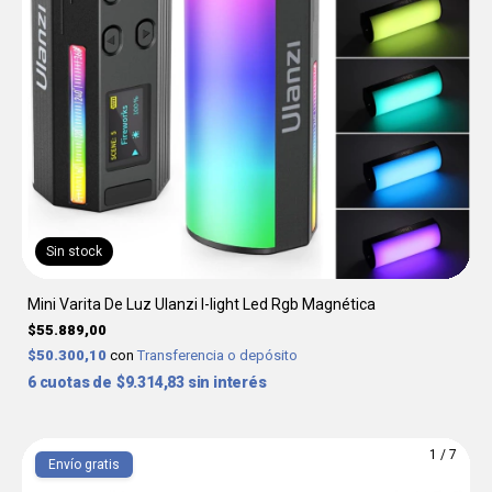
Sin stock
Mini Varita De Luz Ulanzi I-light Led Rgb Magnética
$55.889,00
$50.300,10
con
Transferencia o depósito
6
$9.314,83
sin interés
1
/
7
Envío gratis