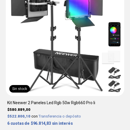
Sin stock
Kit Neewer 2 Paneles Led Rgb 50w Rgb660 Pro Ii
$580.889,00
$522.800,10
con
Transferencia o depósito
6
$96.814,83
sin interés