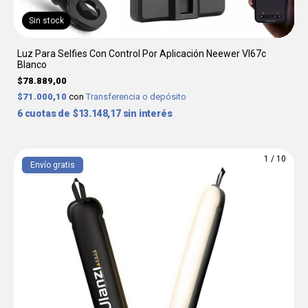
Sin stock
Luz Para Selfies Con Control Por Aplicación Neewer Vl67c
Blanco
$78.889,00
$71.000,10
con
Transferencia o depósito
6
$13.148,17
sin interés
1
/
10
Envío gratis