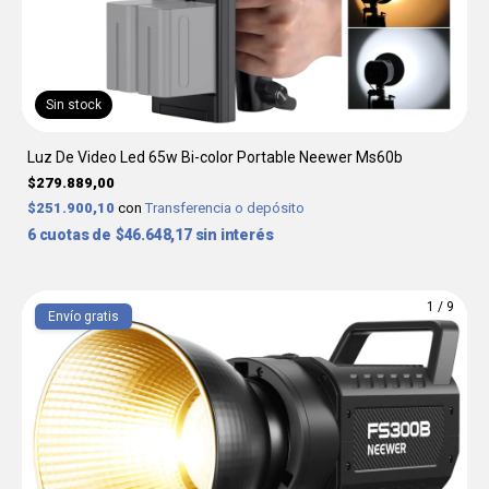
Sin stock
Luz De Video Led 65w Bi-color Portable Neewer Ms60b
$279.889,00
$251.900,10
con
Transferencia o depósito
6
$46.648,17
sin interés
1
/
9
Envío gratis