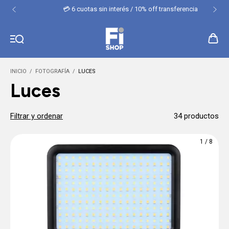
💳 6 cuotas sin interés / 10% off transferencia
INICIO
/
FOTOGRAFÍA
/
LUCES
Luces
Filtrar y ordenar
34 productos
1
/
8