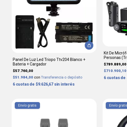
Kit De Micró
Personas (Tr
Panel De Luz Led Triopo Ttv204 Blanco +
Bateria + Cargador
$789.889,00
$57.760,00
$710.900,1
$51.984,00
con
Transferencia o depósito
6
6
$9.626,67
sin interés
Envío gratis
Envío grati