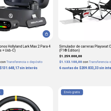
fonos Hollyland Lark Max 2 Para 4
Simulador de carreras Playseat 
s + Usb-C)
(F1® Edition)
$1.259.000,00
0
con
Transferencia o depósito
$1.133.100,00
con
Transferencia 
$131.648,17
sin interés
6
$209.833,33
sin int
s
Envío gratis