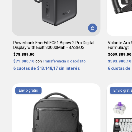
Powerbank EnerFill FC51 Bipow 2 Pro Digital
Volante Aro 
Display with Built 30000Mah - BASEUS
Formula/gt
$78.889,00
$659.889,00
$71.000,10
con
Transferencia o depósito
$593.900,1
6
$13.148,17
sin interés
6
Envío gratis
Envío grati