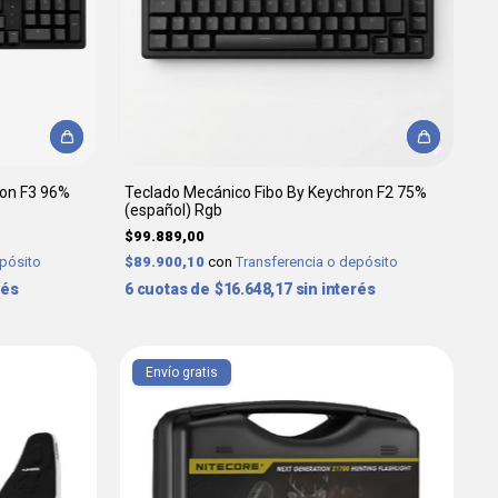
ron F3 96%
Teclado Mecánico Fibo By Keychron F2 75%
(español) Rgb
$99.889,00
epósito
$89.900,10
con
Transferencia o depósito
rés
6
$16.648,17
sin interés
Envío gratis