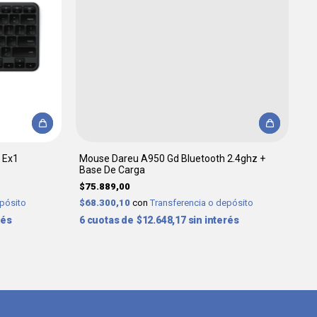
 Ex1
Mouse Dareu A950 Gd Bluetooth 2.4ghz +
Base De Carga
$75.889,00
epósito
$68.300,10
con
Transferencia o depósito
rés
6
$12.648,17
sin interés