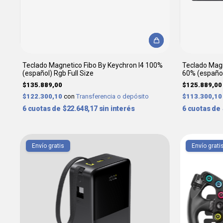
Teclado Magnetico Fibo By Keychron I4 100%
Teclado Magn
(español) Rgb Full Size
60% (españo
$135.889,00
$125.889,00
$122.300,10
con
Transferencia o depósito
$113.300,1
6
$22.648,17
sin interés
6
Envío gratis
Envío grati