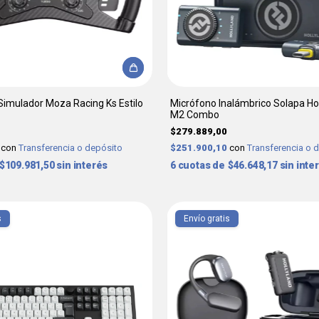
Simulador Moza Racing Ks Estilo
Micrófono Inalámbrico Solapa Hol
M2 Combo
$279.889,00
0
con
Transferencia o depósito
$251.900,10
con
Transferencia o 
$109.981,50
sin interés
6
$46.648,17
sin inte
s
Envío gratis