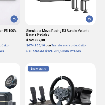
ron F5 100%
Simulador Moza Racing R3 Bundle Volante
Base Y Pedales
$749.889,00
epósito
$674.900,10
con
Transferencia o depósito
rés
6
$124.981,50
sin interés
Envío gratis