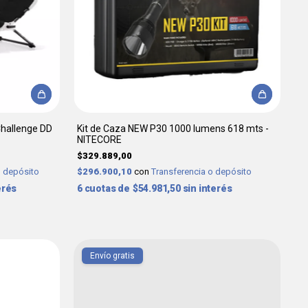
Challenge DD
Kit de Caza NEW P30 1000 lumens 618 mts -
NITECORE
$329.889,00
o depósito
$296.900,10
con
Transferencia o depósito
erés
6
$54.981,50
sin interés
Envío gratis