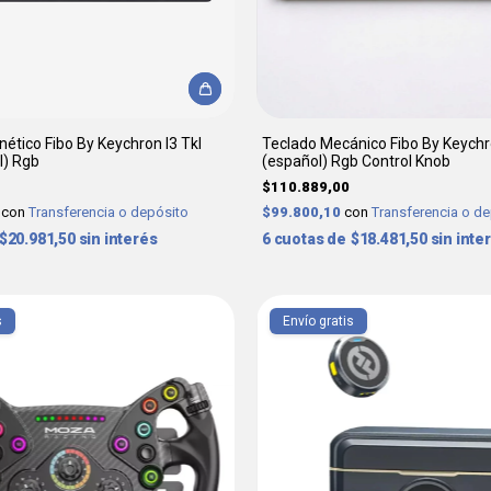
ético Fibo By Keychron I3 Tkl
Teclado Mecánico Fibo By Keych
l) Rgb
(español) Rgb Control Knob
$110.889,00
0
con
Transferencia o depósito
$99.800,10
con
Transferencia o d
$20.981,50
sin interés
6
$18.481,50
sin inte
s
Envío gratis