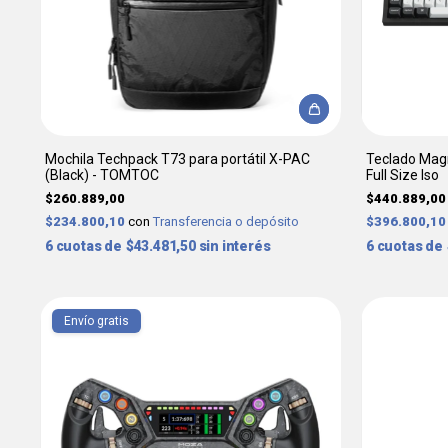
Mochila Techpack T73 para portátil X-PAC
Teclado Mag
(Black) - TOMTOC
Full Size Iso
$260.889,00
$440.889,00
$234.800,10
con
Transferencia o depósito
$396.800,1
6
$43.481,50
sin interés
6
Envío gratis