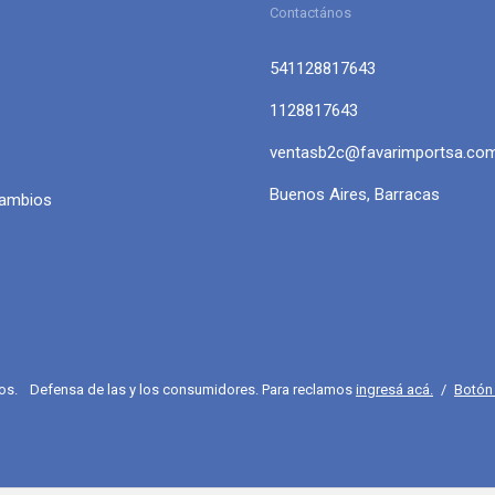
Contactános
541128817643
1128817643
ventasb2c@favarimportsa.co
Buenos Aires, Barracas
Cambios
os.
Defensa de las y los consumidores. Para reclamos
ingresá acá.
/
Botón 