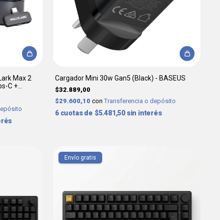
Lark Max 2
Cargador Mini 30w Gan5 (Black) - BASEUS
bs-C +
$32.889,00
$29.600,10
con
Transferencia o depósito
depósito
6
$5.481,50
sin interés
erés
Envío gratis