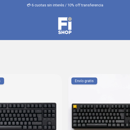
💳 6 cuotas sin interés / 10% off transferencia
s
Envío gratis