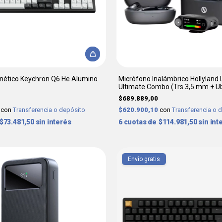
nético Keychron Q6 He Alumino
Micrófono Inalámbrico Hollyland 
Ultimate Combo (Trs 3,5 mm + U
Lightning)
$689.889,00
0
con
Transferencia o depósito
$620.900,10
con
Transferencia o 
$73.481,50
sin interés
6
$114.981,50
sin int
Envío gratis