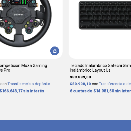
Competición Moza Gaming
Teclado Inalámbrico Satechi Slim
Cs Pro
Inalámbrico Layout Us
$89.889,00
0
con
Transferencia o depósito
$80.900,10
con
Transferencia o d
$166.648,17
sin interés
6
$14.981,50
sin inte