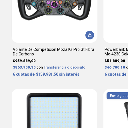
Volante De Competición Moza Ks Pro Gt Fibra
Powerbank 
De Carbono
Mc-4230 Col
$959.889,00
$51.889,00
$863.900,10
con
Transferencia o depósito
$46.700,10
6
$159.981,50
sin interés
6
Envío grati