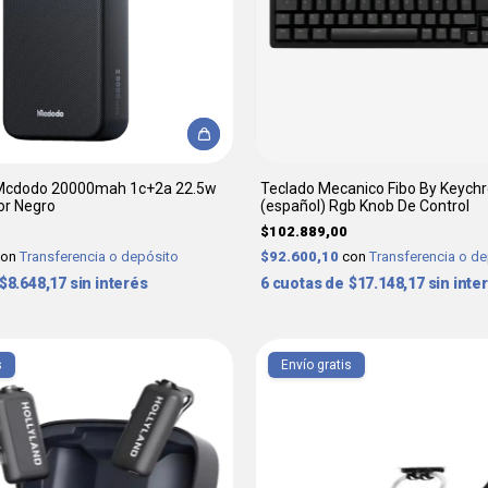
Mcdodo 20000mah 1c+2a 22.5w
Teclado Mecanico Fibo By Keych
or Negro
(español) Rgb Knob De Control
$102.889,00
con
Transferencia o depósito
$92.600,10
con
Transferencia o d
$8.648,17
sin interés
6
$17.148,17
sin inte
s
Envío gratis