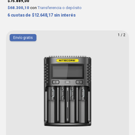
$75.889,00
$68.300,10
con
Transferencia o depósito
6
$12.648,17
sin interés
1
/
2
Envío gratis