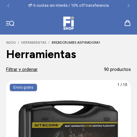
💳 6 cuotas sin interés / 10% off transferencia
INICIO
/
HERRAMIENTAS
/
BREADCRUMBS.ASPIRADORA1
Herramientas
Filtrar y ordenar
90 productos
1
/
10
Envío gratis