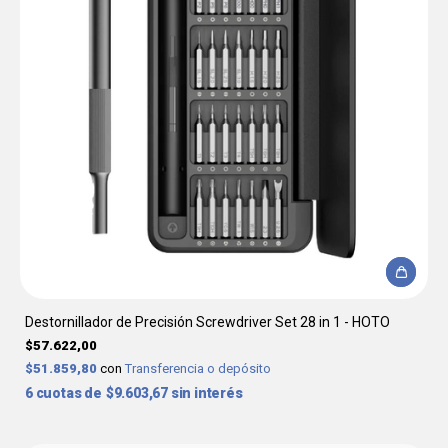
Destornillador de Precisión Screwdriver Set 28 in 1 - HOTO
$57.622,00
$51.859,80
con
Transferencia o depósito
6
$9.603,67
sin interés