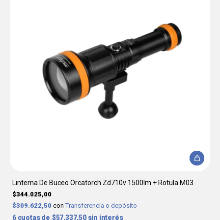
Linterna De Buceo Orcatorch Zd710v 1500lm + Rotula M03
$344.025,00
$309.622,50
con
Transferencia o depósito
6
$57.337,50
sin interés