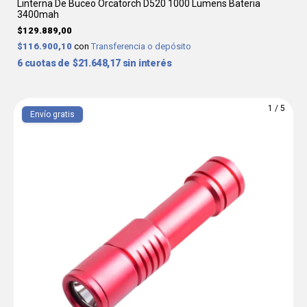
Linterna De Buceo Orcatorch D520 1000 Lumens Bateria
3400mah
$129.889,00
$116.900,10
con
Transferencia o depósito
6
$21.648,17
sin interés
1
/
5
Envío gratis