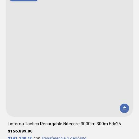
Linterna Tactica Recargable Nitecore 3000lm 300m Edc25
$156.889,00
$141.200,10
con
Transferencia o depósito