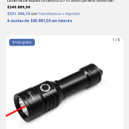
Linterna De Buceo Orcatorch D710 3000 Lumens 5000mah
$245.889,00
$221.300,10
con
Transferencia o depósito
6
$40.981,50
sin interés
1
/
5
Envío gratis