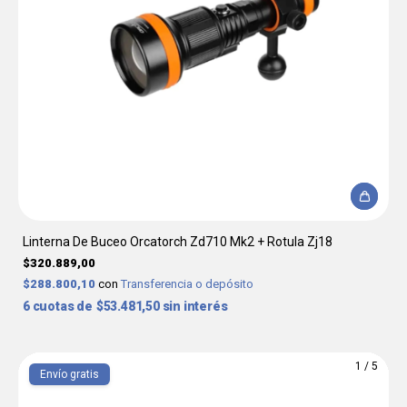
Linterna De Buceo Orcatorch Zd710 Mk2 + Rotula Zj18
$320.889,00
$288.800,10
con
Transferencia o depósito
6
$53.481,50
sin interés
1
/
5
Envío gratis